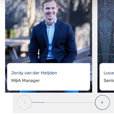
Jordy van der Heijden
Luca
M&A Manager
Seni