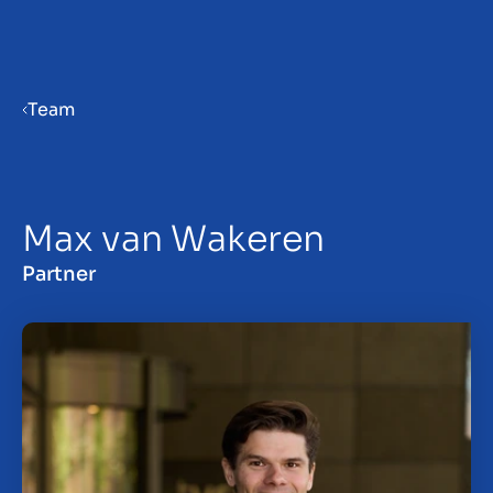
Menu
Team
Verkaufsvorbereitung
Max van Wakeren
Unternehmen verkaufen
Partner
Unternehmen kaufen
Insights
Über uns