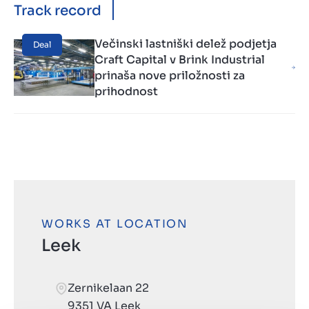
Track record
Večinski lastniški delež podjetja
Deal
Craft Capital v Brink Industrial
prinaša nove priložnosti za
prihodnost
WORKS AT LOCATION
Leek
Zernikelaan 22
9351 VA Leek