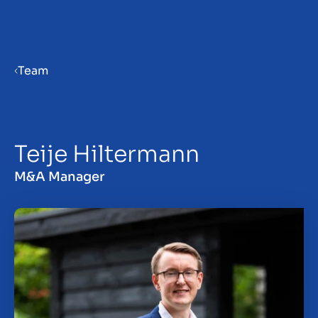
Menu
Team
Priprava podjetja na prodajo
Teije Hiltermann
Prodaja podjetja
M&A Manager
Nakup podjetja
Vpogledi
About us