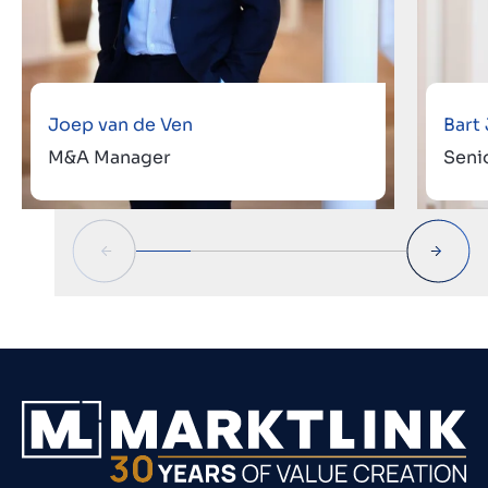
Joep van de Ven
Bart
M&A Manager
Seni