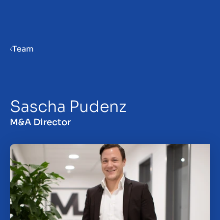
Menu
Team
Priprava podjetja na prodajo
Sascha Pudenz
Prodaja podjetja
M&A Director
Nakup podjetja
Vpogledi
About us