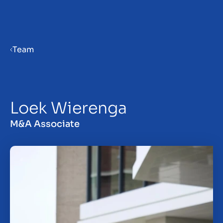
Menu
Team
Priprava podjetja na prodajo
Loek Wierenga
Prodaja podjetja
M&A Associate
Nakup podjetja
Vpogledi
About us