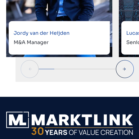
Jordy van der Heijden
Luca
M&A Manager
Seni