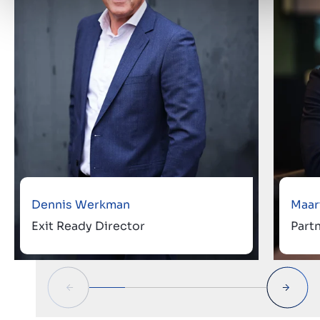
Dennis Werkman
Maar
Exit Ready Director
Part