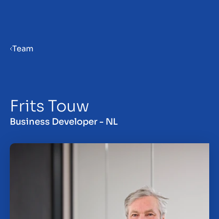
Menu
Team
Priprava podjetja na prodajo
Frits Touw
Prodaja podjetja
Business Developer - NL
Nakup podjetja
Vpogledi
About us