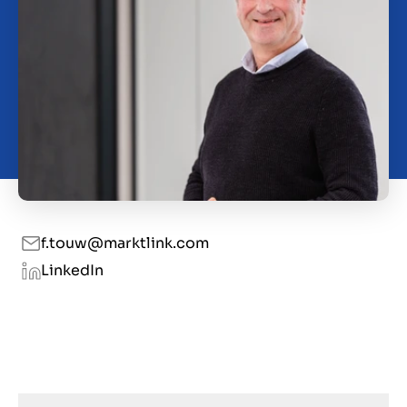
Contact
SL
f.touw@marktlink.com
LinkedIn