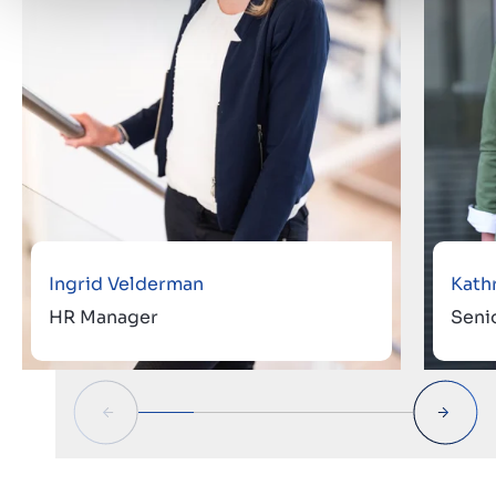
Ingrid Velderman
Kath
HR Manager
Seni