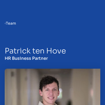
Menu
Team
Priprema poduzeća za prodaju
Patrick ten Hove
Prodaja poduzeća
HR Business Partner
Kupnja poduzeća
Uvidi
O nama