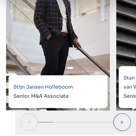
Stan
Stijn Jansen Holleboom
van 
Senior M&A Associate
Seni