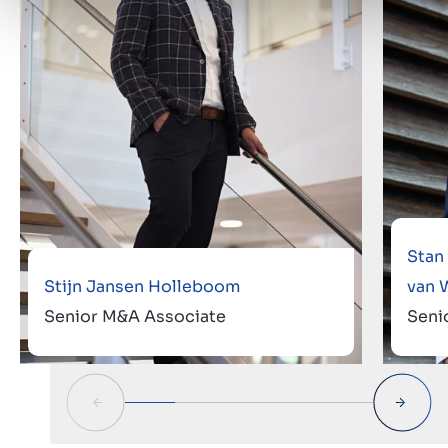
Stan
Stijn Jansen Holleboom
van 
Senior M&A Associate
Seni