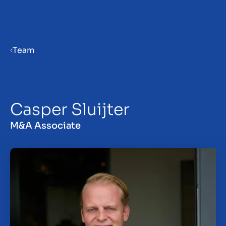
Menu
Team
Priprema poduzeća za prodaju
Casper Sluijter
Prodaja poduzeća
M&A Associate
Kupnja poduzeća
Uvidi
O nama