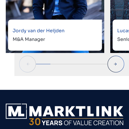
Jordy van der Heijden
Luca
M&A Manager
Seni