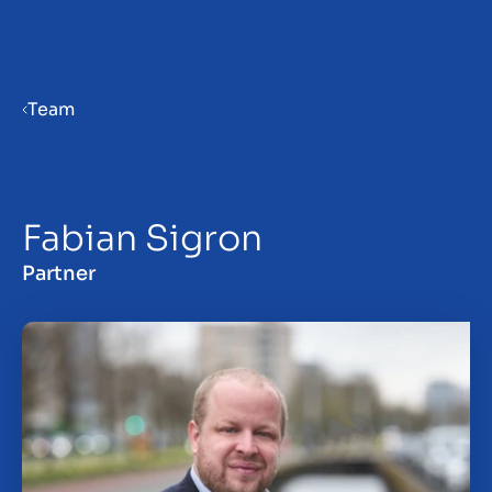
Menu
Team
Verkaufsvorbereitung
Fabian Sigron
Unternehmen verkaufen
Partner
Unternehmen kaufen
Insights
Über uns