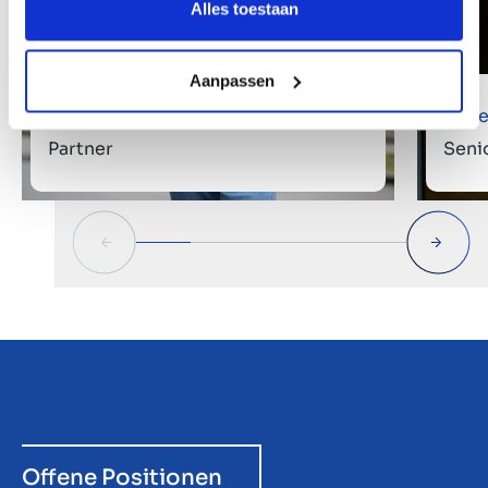
Alles toestaan
Aanpassen
Ger van der Linden
Jurj
Partner
Seni
Offene Positionen