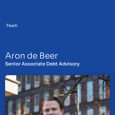
Menu
Team
Verkaufsvorbereitung
Aron de Beer
Unternehmen verkaufen
Senior Associate Debt Advisory
Unternehmen kaufen
Insights
Über uns