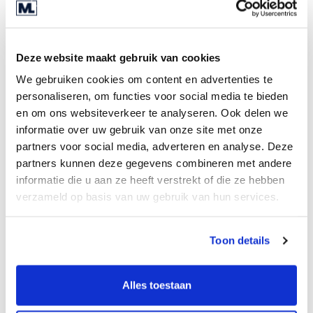
kombiniert clevere Datennutzung mit den
Möglichkeiten eines umfassenden internationalen
Netzwerks, um die besten Deals für Kunden und
Deze website maakt gebruik van cookies
Kundinnen zu realisieren.
We gebruiken cookies om content en advertenties te
personaliseren, om functies voor social media te bieden
en om ons websiteverkeer te analyseren. Ook delen we
Vernetzt mit starken Partnern
informatie over uw gebruik van onze site met onze
partners voor social media, adverteren en analyse. Deze
partners kunnen deze gegevens combineren met andere
informatie die u aan ze heeft verstrekt of die ze hebben
verzameld op basis van uw gebruik van hun services.
Toon details
Alles toestaan