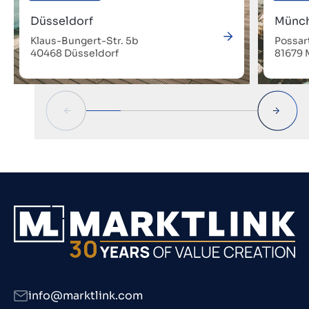
Düsseldorf
Münc
Klaus-Bungert-Str. 5b
Possar
40468 Düsseldorf
81679
info@marktlink.com