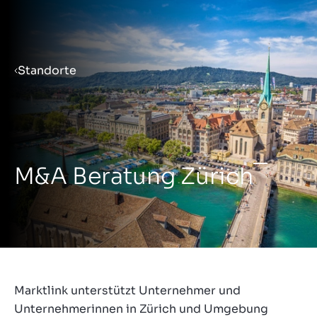
Menu
Standorte
Verkaufsvorbereitung
Unternehmen verkaufen
M&A Beratung Zürich
Unternehmen kaufen
Insights
Marktlink unterstützt Unternehmer und
Unternehmerinnen in Zürich und Umgebung
Über uns