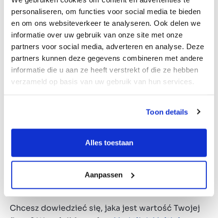
najlepszego momentu pod uwagę bierze się
personaliseren, om functies voor social media te bieden
aktualną pozycję na rynku, kondycję finansową
en om ons websiteverkeer te analyseren. Ook delen we
spółki i możliwości rozwoju.
informatie over uw gebruik van onze site met onze
partners voor social media, adverteren en analyse. Deze
Tyle samo uwagi należy poświęcić określeniu
partners kunnen deze gegevens combineren met andere
wartości przedsiębiorstwa. Jest to złożony
informatie die u aan ze heeft verstrekt of die ze hebben
proces, na który składa się analiza sprawozdań
verzameld op basis van uw gebruik van hun services.
finansowych, warunków rynkowych i potencjału
rozwoju. Profesjonalne wsparcie jest
nieocenione. Negocjacje z potencjalnymi
Toon details
inwestorami wymagają dobrego zrozumienia
wartości spółki i jej celów strategicznych.
Alles toestaan
Rzetelne doradztwo przydatne jest także podczas
negocjacji, aby zapewnić równowagę między
Twoimi interesami a interesami doświadczonych
Aanpassen
nabywców.
Chcesz dowiedzieć się, jaka jest wartość Twojej