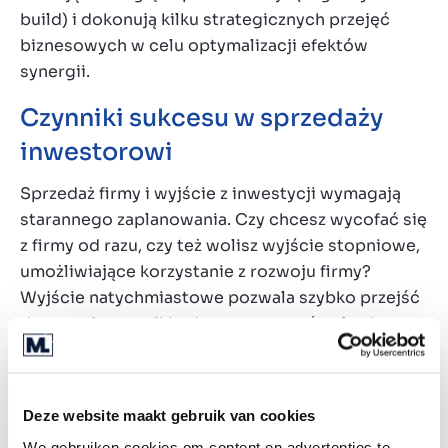
build) i dokonują kilku strategicznych przejęć
biznesowych w celu optymalizacji efektów
synergii.
Czynniki sukcesu w sprzedaży
inwestorowi
Sprzedaż firmy i wyjście z inwestycji wymagają
starannego zaplanowania. Czy chcesz wycofać się
z firmy od razu, czy też wolisz wyjście stopniowe,
umożliwiające korzystanie z rozwoju firmy?
Wyjście natychmiastowe pozwala szybko przejść
do nowej sytuacji i od razu otrzymać pełną kwotę
ze sprzedaży. Z kolei wyjście stopniowe przejście
do nowej sytuacji ułatwia, a przy tym zapewnia
ciągłość i może przynieść większe zyski. Oprócz
Deze website maakt gebruik van cookies
osobistych preferencji przy określaniu
We gebruiken cookies om content en advertenties te