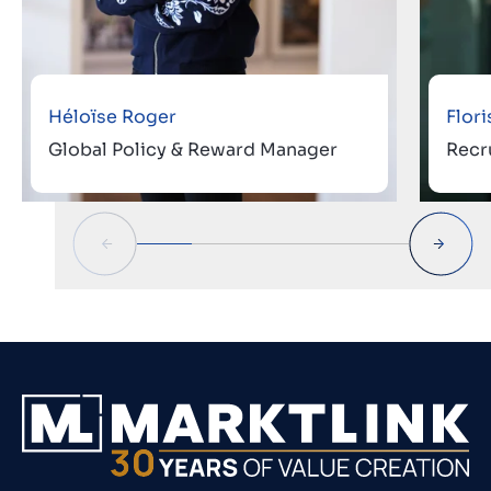
Héloïse Roger
Flor
Global Policy & Reward Manager
Recr