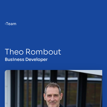
Menu
Team
Prepara la tua azienda per la
vendita
Theo Rombout
Approfondimenti
Business Developer
Contatto
IT