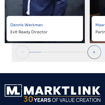
Dennis Werkman
Maar
Exit Ready Director
Part