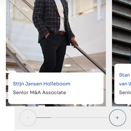
Stan
Stijn Jansen Holleboom
van 
Senior M&A Associate
Seni