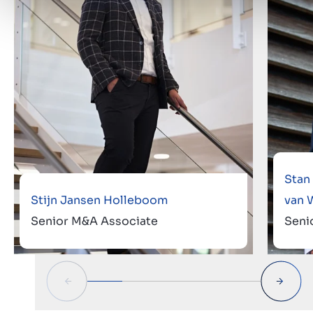
Stan
Stijn Jansen Holleboom
van 
Senior M&A Associate
Seni