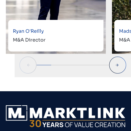
Ryan O'Reilly
Mads
M&A Director
M&A