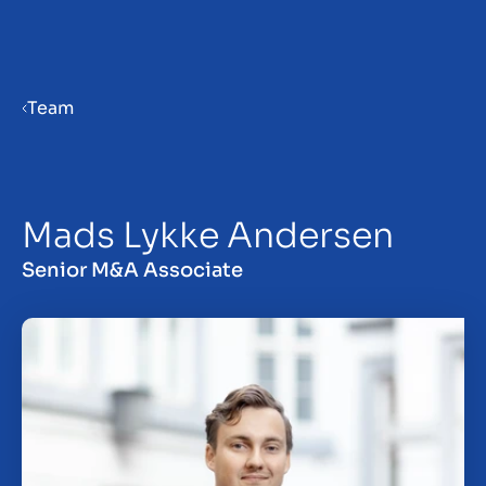
Menu
Team
Prepare your business for sale
Mads Lykke Andersen
Sell your business
Senior M&A Associate
Buy a business
Insights
About us