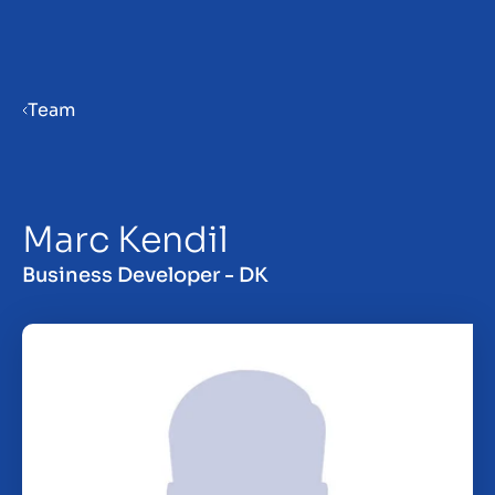
Menu
Team
Priprava podjetja na prodajo
Marc Kendil
Prodaja podjetja
Business Developer - DK
Nakup podjetja
Vpogledi
About us