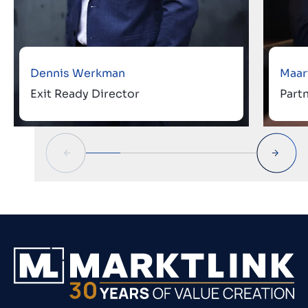
Dennis Werkman
Maar
Exit Ready Director
Part