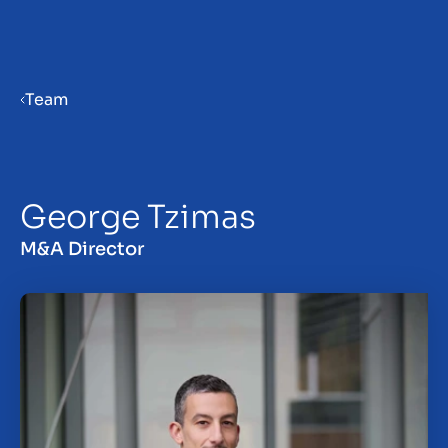
Menu
Team
Priprava podjetja na prodajo
George Tzimas
Prodaja podjetja
M&A Director
Nakup podjetja
Vpogledi
About us