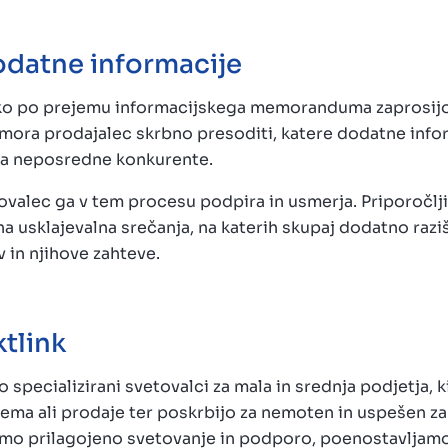
odatne informacije
hko po prejemu informacijskega memoranduma zaprosij
zi mora prodajalec skrbno presoditi, katere dodatne info
e za neposredne konkurente.
valec ga v tem procesu podpira in usmerja. Priporočlji
na usklajevalna srečanja, na katerih skupaj dodatno razi
 in njihove zahteve.
tlink
 specializirani svetovalci za mala in srednja podjetja, k
ma ali prodaje ter poskrbijo za nemoten in uspešen zak
dimo prilagojeno svetovanje in podporo, poenostavljam