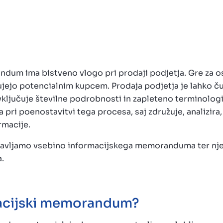
dum ima bistveno vlogo pri prodaji podjetja. Gre za o
jejo potencialnim kupcem. Prodaja podjetja je lahko č
vključuje številne podrobnosti in zapleteno terminologi
 poenostavitvi tega procesa, saj združuje, analizira, 
rmacije.
tavljamo vsebino informacijskega memoranduma ter nje
.
macijski memorandum?