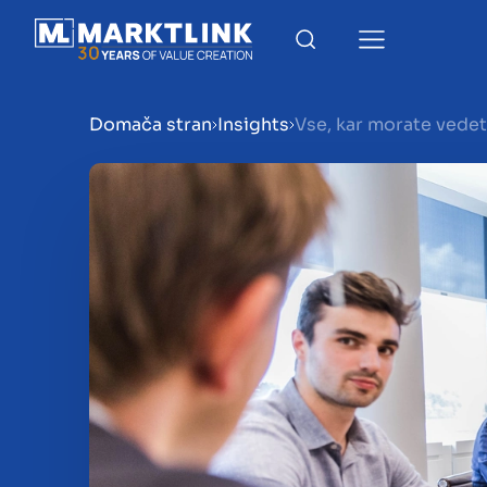
Domača stran
Insights
Vse, kar morate ved
Menu
Priprava podjetja na prod
Prodaja podjetja
Nakup podjetja