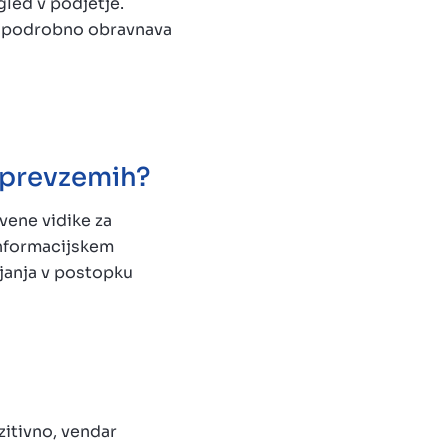
led v podjetje.
um podrobno obravnava
 prevzemih?
vene vidike za
 informacijskem
janja v postopku
itivno, vendar