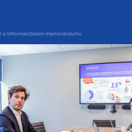
eti o informacijskem memorandumu
ajo