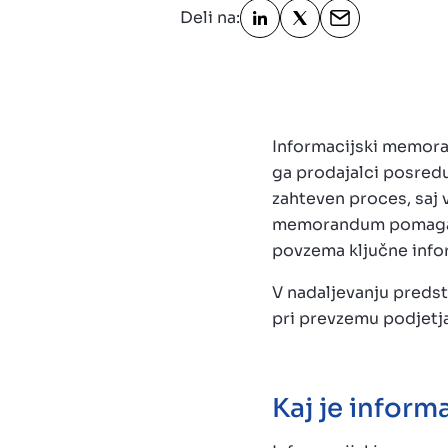
Deli na:
Informacijski memoran
ga prodajalci posredu
zahteven proces, saj 
memorandum pomaga pri
povzema ključne info
V nadaljevanju preds
pri prevzemu podjetja
Kaj je infor