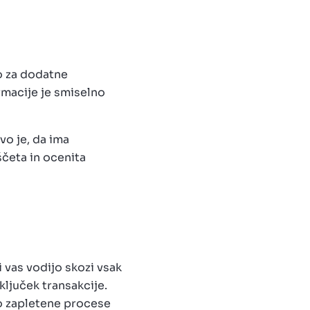
o za dodatne
rmacije je smiselno
vo je, da ima
ščeta in ocenita
i vas vodijo skozi vsak
ljuček transakcije.
o zapletene procese