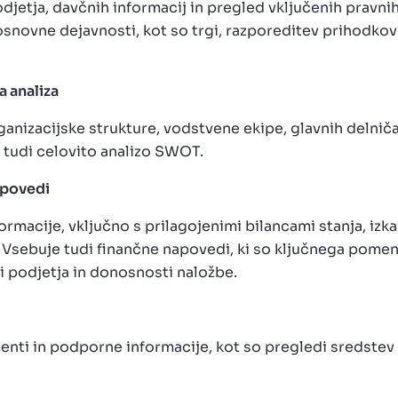
djetja, davčnih informacij in pregled vključenih pravni
snovne dejavnosti, kot so trgi, razporeditev prihodkov 
a analiza
nizacijske strukture, vodstvene ekipe, glavnih delniča
e tudi celovito analizo SWOT.
apovedi
rmacije, vključno s prilagojenimi bilancami stanja, izka
. Vsebuje tudi finančne napovedi, ki so ključnega pome
 podjetja in donosnosti naložbe.
ti in podporne informacije, kot so pregledi sredstev