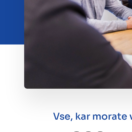
Vpogledi
About us
Contact
Vse, kar morate