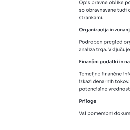
Opis pravne oblike po
so obravnavane tudi o
strankami.
Organizacija in zunanj
Podroben pregled orga
analiza trga. Vključuj
Finančni podatki in n
Temeljne finančne info
izkazi denarnih tokov
potencialne vrednosti
Priloge
Vsi pomembni dokumen