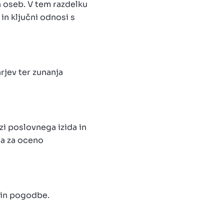
h oseb. V tem razdelku
in ključni odnosi s
rjev ter zunanja
zi poslovnega izida in
na za oceno
 in pogodbe.