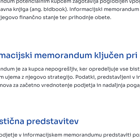
ndum potencialnim kupcem zagotavlja poglobljen vpog
rijavna knjiga (ang. bidbook). Informacijski memorand
njegovo finančno stanje ter prihodnje obete.
ormacijski memorandum ključen pri
dum je za kupca nepogrešljiv, ker opredeljuje vse bist
em ujema z njegovo strategijo. Podatki, predstavljeni v
va za začetno vrednotenje podjetja in nadaljnja poga
istična predstavitev
podjetje v informacijskem memorandumu predstaviti poz