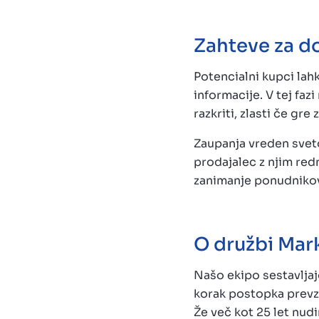
Zahteve za d
Potencialni kupci la
informacije. V tej fa
razkriti, zlasti če gr
Zaupanja vreden sveto
prodajalec z njim red
zanimanje ponudnikov
O družbi Mark
Našo ekipo sestavljajo
korak postopka prevze
Že več kot 25 let nu