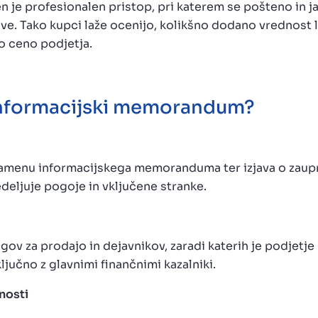
 je profesionalen pristop, pri katerem se pošteno in ja
ave. Tako kupci laže ocenijo, kolikšno dodano vrednost l
o ceno podjetja.
informacijski memorandum?
namenu informacijskega memoranduma ter izjava o zaupn
deljuje pogoje in vključene stranke.
gov za prodajo in dejavnikov, zaradi katerih je podjetje
jučno z glavnimi finančnimi kazalniki.
nosti