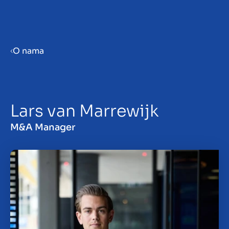
Menu
O nama
Prepare your business for sale
Lars van Marrewijk
Sell your business
M&A Manager
Buy a business
Beleggen
Insights