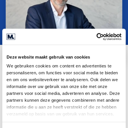
O nama
Contact
SR
Deze website maakt gebruik van cookies
We gebruiken cookies om content en advertenties te
personaliseren, om functies voor social media te bieden
en om ons websiteverkeer te analyseren. Ook delen we
Track record
informatie over uw gebruik van onze site met onze
partners voor social media, adverteren en analyse. Deze
Deal
Uitgekookt pojačava zdravstvenu
partners kunnen deze gegevens combineren met andere
misiju akvizicijom kompanije
informatie die u aan ze heeft verstrekt of die ze hebben
Handgraf Maaltijden
verzameld op basis van uw gebruik van hun services.