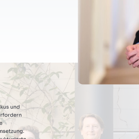
okus und
erfordern
e
msetzung.