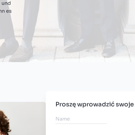
n und
nn es
Proszę wprowadzić swoje