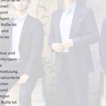
rukturierte
schen
 und
ungen
Rolle ist
n und
nn es
okus und
erfordern
e
msetzung.
rukturierte
schen
 und
ungen
Rolle ist