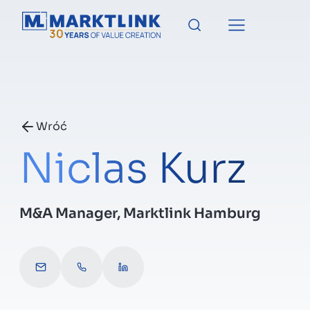
Menu
Wróć
Niclas Kurz
Przygotowanie firmy do s
M&A Manager, Marktlink Hamburg
Sprzedaż firmy
n.kurz@marktlink.com
Let's talk – request a call
Connect with Niclas
Zakup firmy