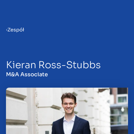
Menu
Zespół
Przygotowanie firmy do
sprzedaży
Kieran Ross-Stubbs
Sprzedaż firmy
M&A Associate
Zakup firmy
Spostrzeżenia