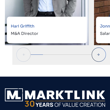
Hari Griffith
Jonn
M&A Director
Sala