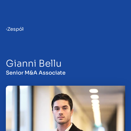
Menu
Zespół
Przygotowanie firmy do
sprzedaży
Gianni Bellu
Sprzedaż firmy
Senior M&A Associate
Zakup firmy
Spostrzeżenia