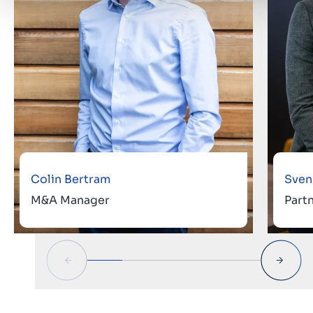
Colin Bertram
Sven
M&A Manager
Part