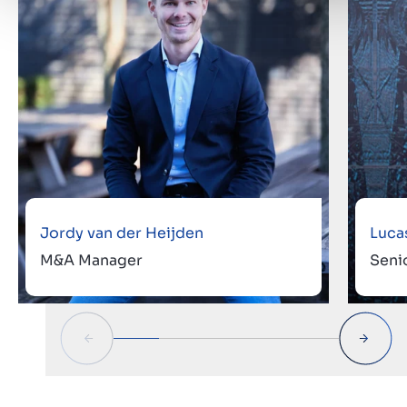
Jordy van der Heijden
Luca
M&A Manager
Seni