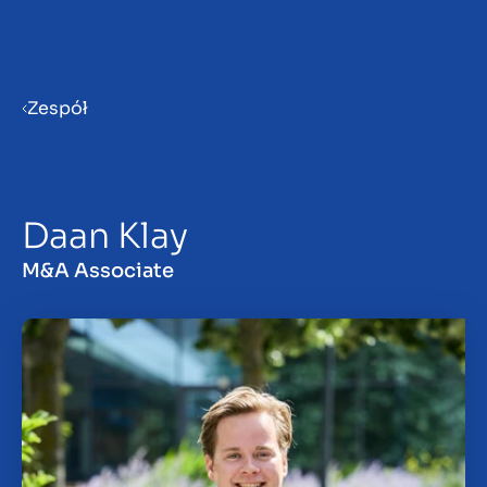
Menu
Zespół
Przygotowanie firmy do
sprzedaży
Daan Klay
Sprzedaż firmy
M&A Associate
Zakup firmy
Spostrzeżenia