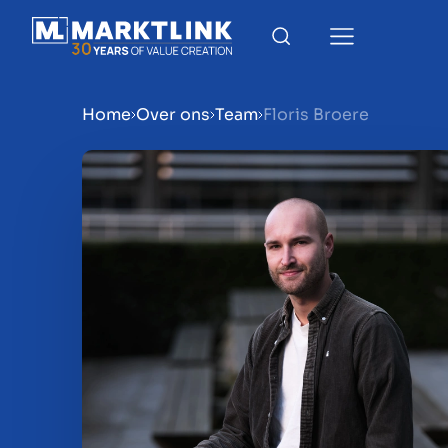
Home
Over ons
Team
Floris Broere
Menu
Bedrijf verkoopklaar mak
Bedrijf verkopen
Bedrijf kopen