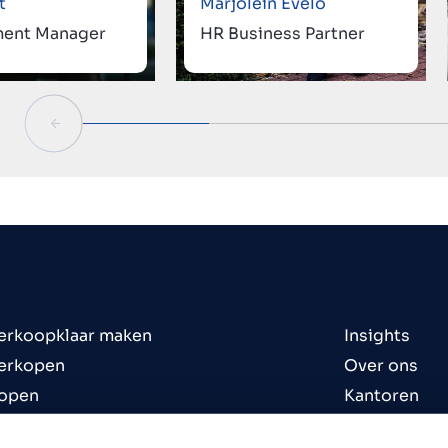
t
Marjolein Evelo
ment Manager
HR Business Partner
verkoopklaar maken
Insights
verkopen
Over ons
kopen
Kantoren
en
Contact