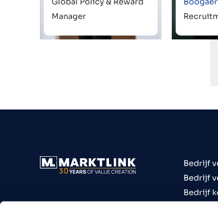
Global Policy & Reward
Boogaer
Manager
Recruit
Bedrijf 
Bedrijf 
Bedrijf 
Invester