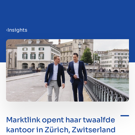
Menu
Insights
Bedrijf verkoopklaar maken
Bedrijf verkopen
Bedrijf kopen
Investeren
Marktlink opent haar twaalfde
Insights
kantoor in Zürich, Zwitserland