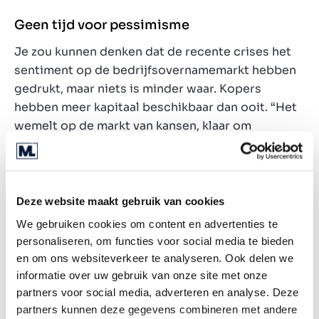
Geen tijd voor pessimisme
Je zou kunnen denken dat de recente crises het
sentiment op de bedrijfsovernamemarkt hebben
gedrukt, maar niets is minder waar. Kopers
hebben meer kapitaal beschikbaar dan ooit. “Het
wemelt op de markt van kansen, klaar om
aangegrepen te worden”, meent Marc Reinhardt.
“Kansen herkennen is een van de sterke punten
van Marktlink. Het is de reden dat we sinds 1996
zijn uitgegroeid tot de grootste
Deze website maakt gebruik van cookies
bedrijfsovernameadviseur in Europa. En we zijn
We gebruiken cookies om content en advertenties te
nog niet klaar met groeien.”
personaliseren, om functies voor social media te bieden
en om ons websiteverkeer te analyseren. Ook delen we
Klaar voor een carrière bij Marktlink?
informatie over uw gebruik van onze site met onze
partners voor social media, adverteren en analyse. Deze
Wij zoeken mensen met ambitie en passie voor
partners kunnen deze gegevens combineren met andere
ondernemerschap. Marktlink biedt een duidelijke