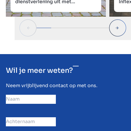
dienstverlening uit met
Infle
Marktlink Insurance B.V.
phas
Wil je meer weten?
Neem vrijblijvend contact op met ons.