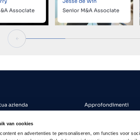
rry
Jesse de Win
M&A Associate
Senior M&A Associate
 tua azienda
Approfondimenti
 un'azienda
Uffici
in vendita
Contatti
ik van cookies
Opportunità di lavoro
ontent en advertenties te personaliseren, om functies voor soci