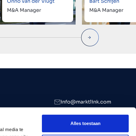
Onno van der Vlugt
Bart Schijen
M&A Manager
M&A Manager
info@marktlink.com
+39 339 307 7476
LinkedIn
Alles toestaan
al media te