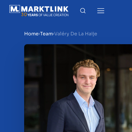
Home
Team
Valéry De La Haije
Menu
Prepara la tua azienda per
Approfondimenti