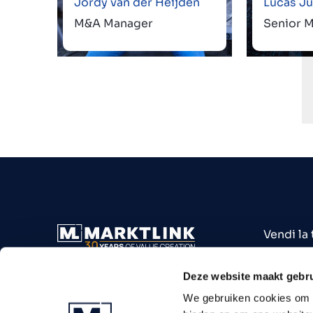
Jordy van der Heijden
Lucas Ju
M&A Manager
Senior 
Vendi la
Acquista
Attività 
Deze website maakt gebru
Settori
We gebruiken cookies om c