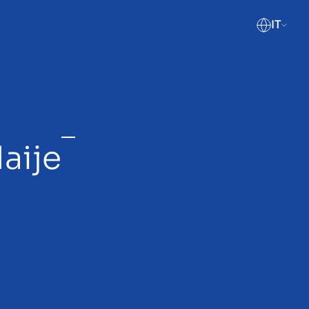
IT
aije