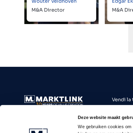
Wouter Veldhoven
Edgar Ek
M&A Director
M&A Dir
Vendi la
Acquista
Attività 
Deze website maakt gebru
Settori
We gebruiken cookies om c