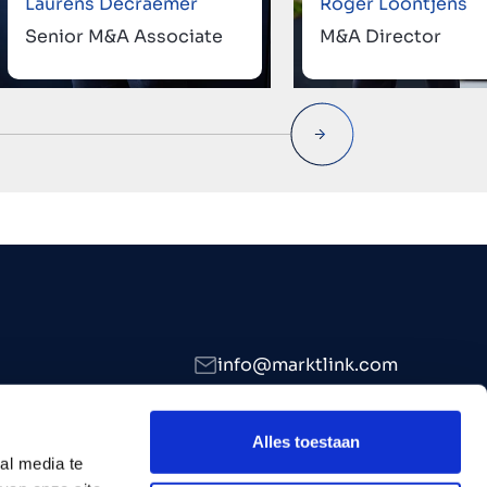
Laurens Decraemer
Roger Loontjens
Senior M&A Associate
M&A Director
info@marktlink.com
+39 339 307 7476
LinkedIn
Alles toestaan
al media te