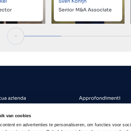
kel
Sven Konijn
ector
Senior M&A Associate
 tua azienda
Approfondimenti
 un'azienda
Uffici
in vendita
Contatti
ik van cookies
Opportunità di lavoro
ontent en advertenties te personaliseren, om functies voor soci