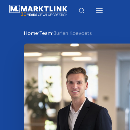
Home
Team
Jurian Koevoets
Menu
Prepara la tua azienda per
Approfondimenti