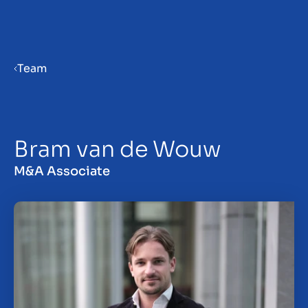
Menu
Team
Prepara la tua azienda per la
vendita
Bram van de Wouw
Approfondimenti
M&A Associate
Contatto
IT