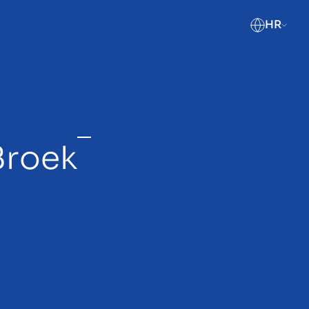
HR
Broek