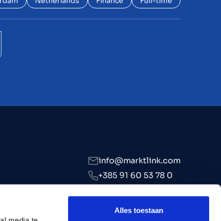
rdam
Netherlands
Finance
Full-time
info@marktlink.com
+385 91 60 53 78 0
LinkedIn
Alles toestaan
al media te