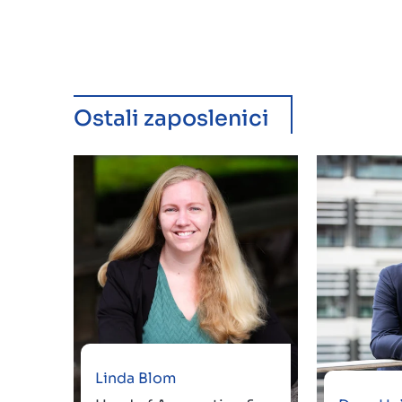
Ostali zaposlenici
Linda Blom