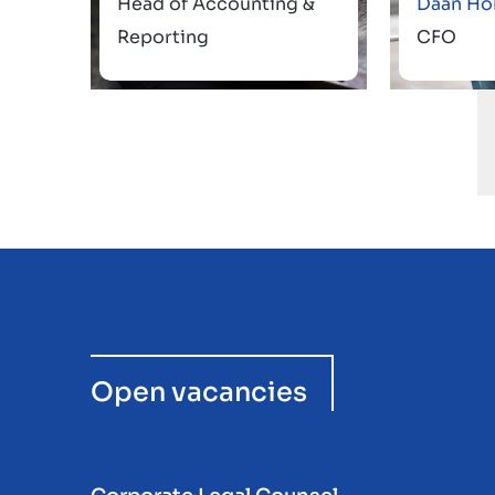
Head of Accounting &
Daan Hol
Reporting
CFO
Open vacancies