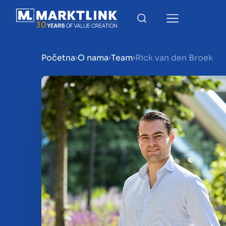
Početna
O nama
Team
Rick van den Broek
Menu
Priprema poduzeća za pr
Prodaja poduzeća
Kupnja poduzeća