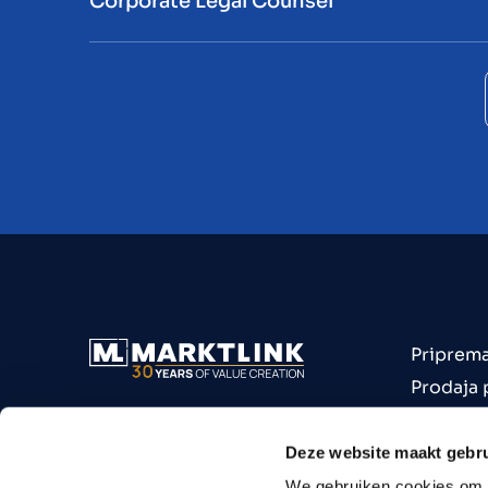
Corporate Legal Counsel
Priprema
Prodaja
Kupnja 
Poduzeća
Deze website maakt gebru
Industri
We gebruiken cookies om c