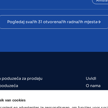
Amste
Pogledaj sva/ih 31 otvorena/ih radna/ih mjesta
 poduzeća za prodaju
Uvidi
 poduzeća
O nama
poduzeća
Uredi
 za kupnju
Kontakt
ik van cookies
je
Zaposlenje
ontent en advertenties te personaliseren, om functies voor soci