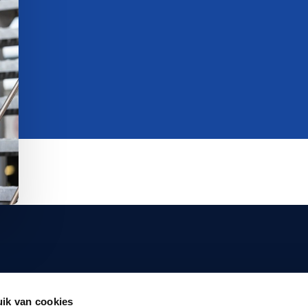
marktlink.com
99 907 310
ik van cookies