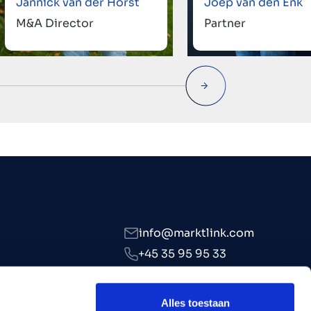
Jannick van der Horst
Joep van den Enk
M&A Director
Partner
info@marktlink.com
+45 35 95 95 33
LinkedIn
Alles toestaan