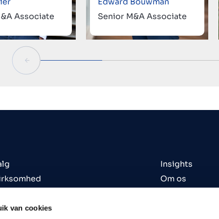
ier
Edward Bouwman
M&A Associate
Senior M&A Associate
alg
Insights
virksomhed
Om os
virksomhed
Kontorer
eder til salg
Kontakt
ik van cookies