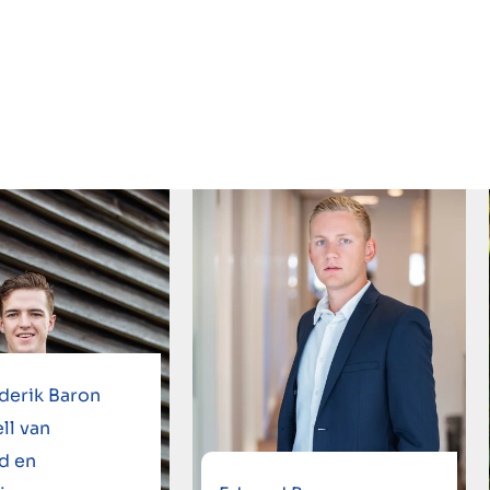
derik Baron
ll van
d en