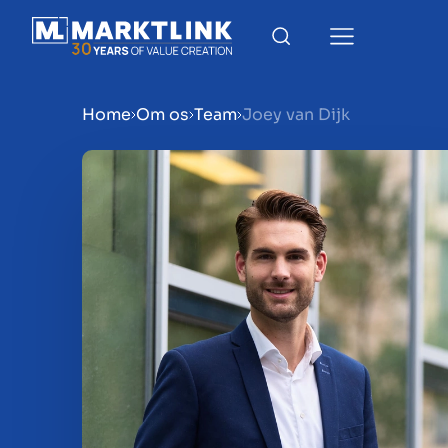
Home
Om os
Team
Joey van Dijk
Menu
Gør virksomhed klar til sa
Salg af virksomhed
Køb af virksomhed