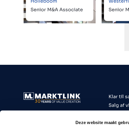
Holleboom
Westerfl
Senior M&A Associate
Senior 
Klar til s
Salg af 
Køb af 
Virksomh
Deze website maakt gebru