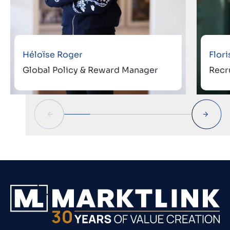
Héloïse Roger
Flor
Global Policy & Reward Manager
Recr