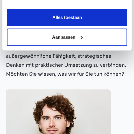
ehrgeiziges und äußerst kooperatives Team, das
großen Wert auf Qualität, Eigenverantwortung
Alles toestaan
und gegenseitiges Vertrauen legt. Was uns
auszeichnet, sind fundierte M&A-Kenntnisse in
Aanpassen
verschiedenen Branchen, starke
Umsetzungskompetenzen und die
außergewöhnliche Fähigkeit, strategisches
Denken mit praktischer Umsetzung zu verbinden.
Möchten Sie wissen, was wir für Sie tun können?