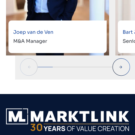
Joep van de Ven
Bart
M&A Manager
Seni