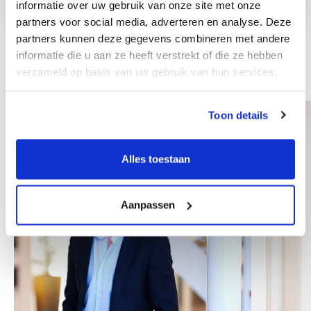
informatie over uw gebruik van onze site met onze
partners voor social media, adverteren en analyse. Deze
partners kunnen deze gegevens combineren met andere
informatie die u aan ze heeft verstrekt of die ze hebben
verzameld op basis van uw gebruik van hun services.
Weitere Mitarbeiter
Toon details
Alles toestaan
Aanpassen