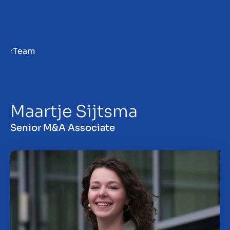
Menu
Team
Verkaufsvorbereitung
Maartje Sijtsma
Unternehmen verkaufen
Senior M&A Associate
Unternehmen kaufen
Insights
Über uns