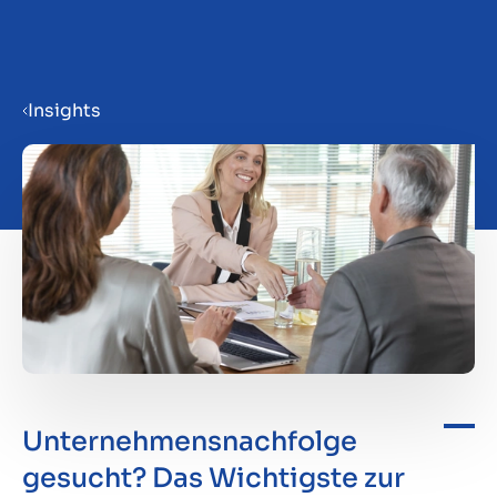
Menu
Insights
Verkaufsvorbereitung
Unternehmen verkaufen
Unternehmen kaufen
Insights
Unternehmensnachfolge
gesucht? Das Wichtigste zur
Über uns