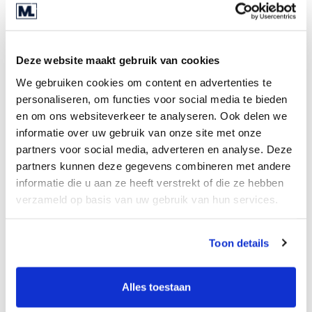
der Bewertung und Vorbereitung, aber es können
auch externe Faktoren, wie die Bedürfnisse
potenzieller Käufer, zu berücksichtigen sein.
Deze website maakt gebruik van cookies
Der Nachfolgeplan sollte klar und umfassend
We gebruiken cookies om content en advertenties te
darlegen, welche Maßnahmen ergriffen werden –
personaliseren, om functies voor social media te bieden
und in welcher Abfolge. Der Plan sollte Ihre
en om ons websiteverkeer te analyseren. Ook delen we
Ausstiegs-Roadmap, aber auch die strukturelle
informatie over uw gebruik van onze site met onze
partners voor social media, adverteren en analyse. Deze
Blaupause des Unternehmens sein, um Vertrauen
partners kunnen deze gegevens combineren met andere
bei potenziellen Käufern zu schaffen.
informatie die u aan ze heeft verstrekt of die ze hebben
Juristische und finanzielle Überlegungen im
verzameld op basis van uw gebruik van hun services.
Nachfolgeplanungsprozess können komplex sein.
Meist gibt es mehrere Optionen, um
Toon details
gegebenenfalls die Rechtsform des
Unternehmens zu ändern, wie Einzelunternehmen,
Alles toestaan
Partnerschaften, GmbH oder
Aktiengesellschaften. In finanzieller Hinsicht kann