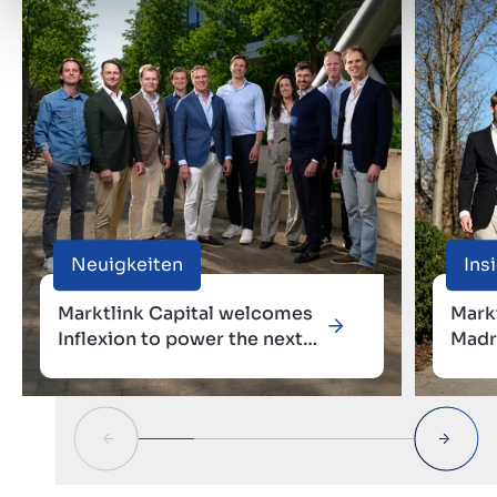
Neuigkeiten
Ins
Marktlink Capital welcomes
Markt
Inflexion to power the next
Madr
phase of European growth
sein