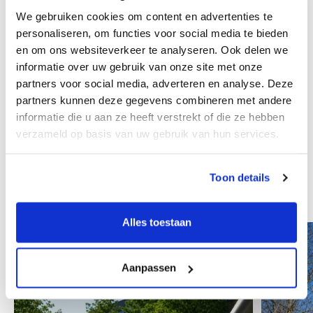
der Eigentümernachfolge. Wir freuen uns, zwei
We gebruiken cookies om content en advertenties te
weitere Unternehmen in der Erreichung ihrer
personaliseren, om functies voor social media te bieden
Ziele unterstützen zu können", sagt Marc
en om ons websiteverkeer te analyseren. Ook delen we
Reinhardt, Managing Partner von Marktlink Zürich,
informatie over uw gebruik van onze site met onze
über die Akquisition.
partners voor social media, adverteren en analyse. Deze
partners kunnen deze gegevens combineren met andere
informatie die u aan ze heeft verstrekt of die ze hebben
verzameld op basis van uw gebruik van hun services.
auch interessant
Toon details
Alle Insights
Alles toestaan
Aanpassen