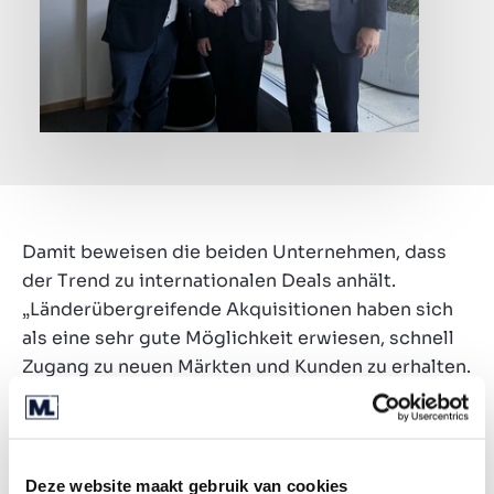
Damit beweisen die beiden Unternehmen, dass
der Trend zu internationalen Deals anhält.
„Länderübergreifende Akquisitionen haben sich
als eine sehr gute Möglichkeit erwiesen, schnell
Zugang zu neuen Märkten und Kunden zu erhalten.
Gründe dafür sind die Sättigung oder
Verlangsamung in den Heimatmärkten, der Bedarf
an Diversifizierung, regulatorische
Unsicherheiten sowie die Herausforderungen bei
Deze website maakt gebruik van cookies