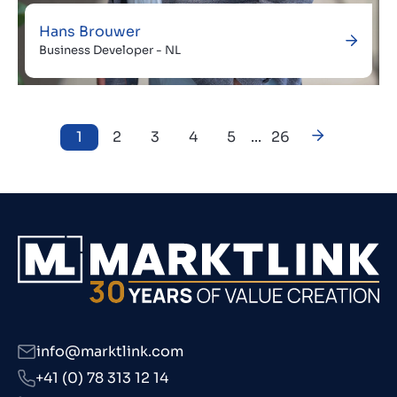
Hans Brouwer
Business Developer - NL
1
2
3
4
5
...
26
info@marktlink.com
+41 (0) 78 313 12 14