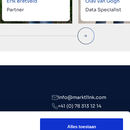
Erik Bretveld
Olav van Gogh
Partner
Data Specialist
info@marktlink.com
+41 (0) 78 313 12 14
LinkedIn
Alles toestaan