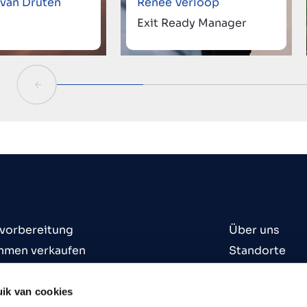
 van Druten
Renée Verloop
Exit Ready Manager
svorbereitung
Über uns
hmen verkaufen
Standorte
hmen kaufen
Kontakt
n
Karriere
ik van cookies