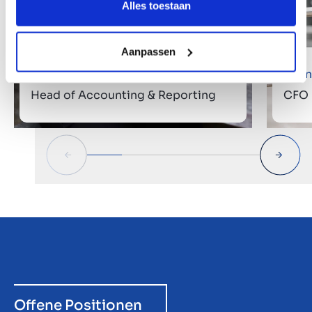
Alles toestaan
Aanpassen
Linda Blom
Daan
Head of Accounting & Reporting
CFO
Offene Positionen