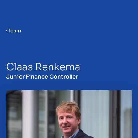
Menu
Team
Verkaufsvorbereitung
Claas Renkema
Unternehmen verkaufen
Junior Finance Controller
Unternehmen kaufen
Insights
Über uns