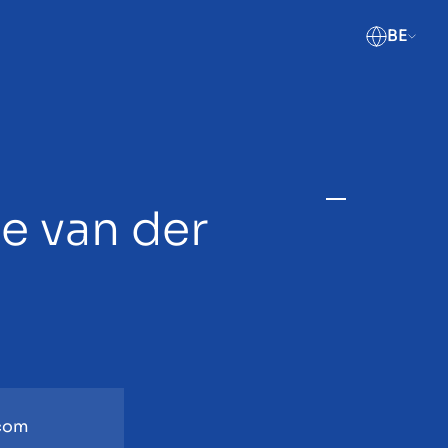
BE
e van der
com