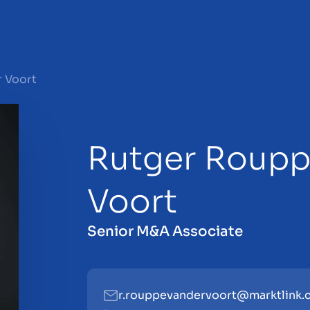
r Voort
Rutger Roupp
en
Voort
Senior M&A Associate
r.rouppevandervoort@marktlink.