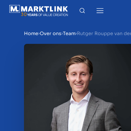
Home
Over ons
Team
Rutger Rouppe van de
Menu
Bedrijf verkoopklaar mak
Bedrijf verkopen
Bedrijf kopen