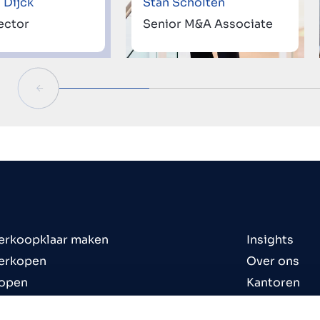
 Dijck
Stan Scholten
ector
Senior M&A Associate
verkoopklaar maken
Insights
verkopen
Over ons
kopen
Kantoren
n te koop
Contact