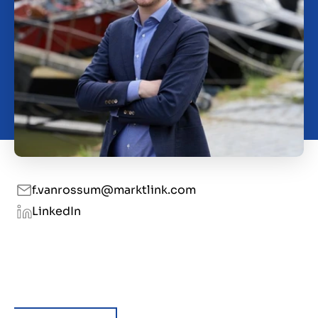
Contact
BE
f.vanrossum@marktlink.com
LinkedIn