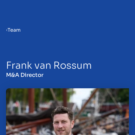
Menu
Team
Bedrijf verkoopklaar maken
Frank van Rossum
Bedrijf verkopen
M&A Director
Bedrijf kopen
Insights
Over ons