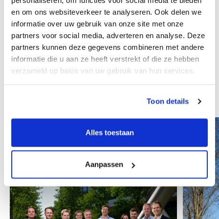
personaliseren, om functies voor social media te bieden
doelen.” – Marc Reinhardt, Managing Partner van
en om ons websiteverkeer te analyseren. Ook delen we
Marktlink Zurich, over de overname.
informatie over uw gebruik van onze site met onze
partners voor social media, adverteren en analyse. Deze
partners kunnen deze gegevens combineren met andere
informatie die u aan ze heeft verstrekt of die ze hebben
verzameld op basis van uw gebruik van hun services.
Ook interessant
Alle Insights
Toon details
Alles toestaan
Aanpassen