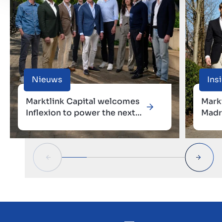
Nieuws
Ins
Marktlink Capital welcomes
Mark
Inflexion to power the next
Madr
phase of European growth
aanw