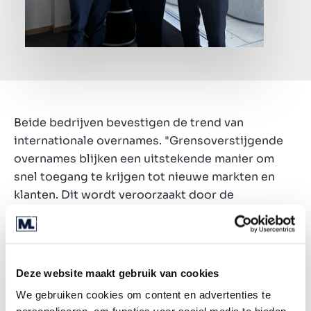
Beide bedrijven bevestigen de trend van
internationale overnames. "Grensoverstijgende
overnames blijken een uitstekende manier om
snel toegang te krijgen tot nieuwe markten en
klanten. Dit wordt veroorzaakt door de
verzadiging of achteruitgang van de
thuismarkten, de noodzaak om te diversifiëren,
onzekerheden op het gebied van regelgeving of
uitdagingen in het vinden van opvolging. We zijn
Deze website maakt gebruik van cookies
tevreden dat we weer twee bedrijven hebben
We gebruiken cookies om content en advertenties te
kunnen ondersteunen bij het bereiken van hun